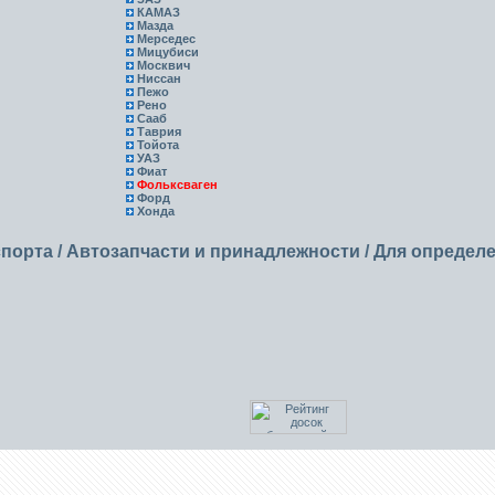
КАМАЗ
Мазда
Мерседес
Мицубиси
Москвич
Ниссан
Пежо
Рено
Сааб
Таврия
Тойота
УАЗ
Фиат
Фольксваген
Форд
Хонда
спорта
/
Автозапчасти и принадлежности
/
Для определ