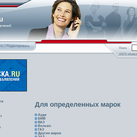
ть
|
Редактировать
Поиск :
35676 объявл
ги
Для определенных марок
Ауди
т
БМВ
ВАЗ
Вольво
а
ГАЗ
Другие марки
ЗАЗ