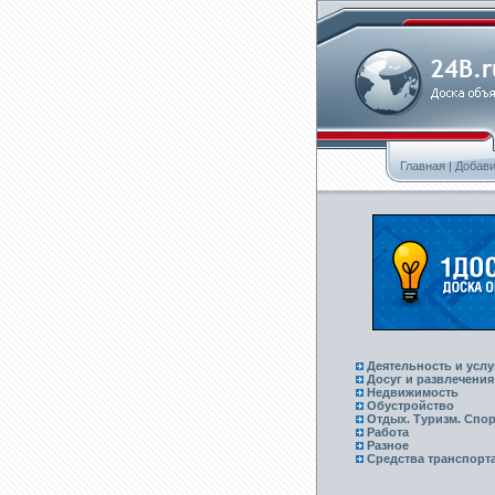
Главная
|
Добави
Деятельность и услу
Досуг и развлечения
Недвижимость
Обустройство
Отдых. Туризм. Спор
Работа
Разное
Средства транспорт