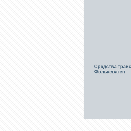
Средства тран
Фольксваген