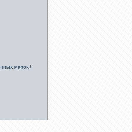
енных марок
/