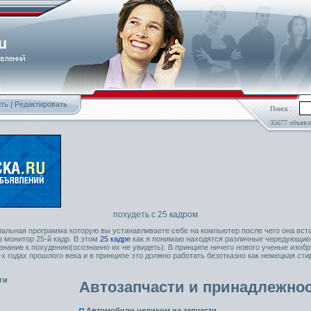
ть
|
Редактировать
Поиск :
35677 объявл
похудеть с 25 кадром
иальная программа которую вы устанавливаете себе на компьютер после чего она вст
 монитор 25-й кадр. В этом
25 кадре
как я понимаю находятся различные чередующие
нание к похудению(осознанно их не увидеть). В принципе ничего нового ученые изобр
-х годах прошлого века и в принципе это должно работать безотказно как немецкая стир
ги
Автозапчасти и принадлежно
Автомобили целиком на запчасти