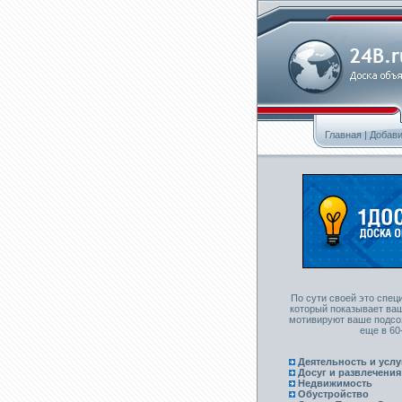
Главная
|
Добави
По сути своей это спец
который показывает ваш
мотивируют ваше подсоз
еще в 60
Деятельность и услу
Досуг и развлечения
Недвижимость
Обустройство