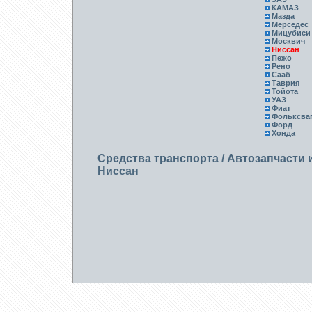
КАМАЗ
Мазда
Мерседес
Мицубиси
Москвич
Ниссан
Пежо
Рено
Сааб
Таврия
Тойота
УАЗ
Фиат
Фольксва
Форд
Хонда
Средства транспорта
/
Автозапчасти 
Ниссан