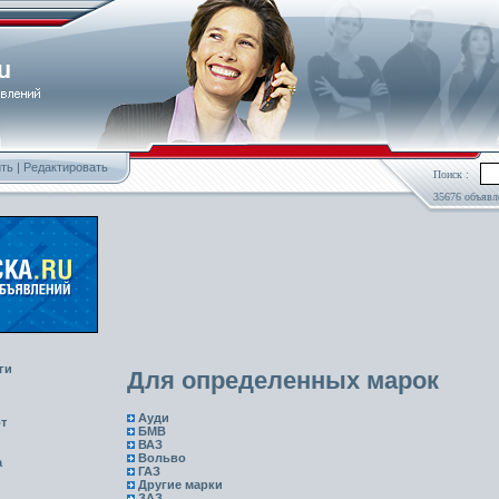
ть
|
Редактировать
Поиск :
35676 объявл
ги
Для определенных марок
Ауди
т
БМВ
ВАЗ
Вольво
а
ГАЗ
Другие марки
ЗАЗ