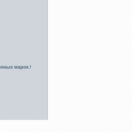
енных марок
/