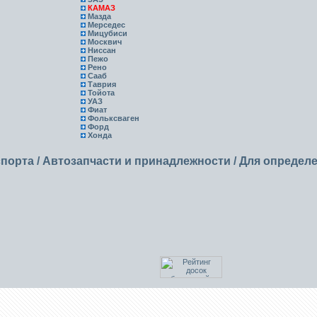
КАМАЗ
Мазда
Мерседес
Мицубиси
Москвич
Ниссан
Пежо
Рено
Сааб
Таврия
Тойота
УАЗ
Фиат
Фольксваген
Форд
Хонда
спорта
/
Автозапчасти и принадлежности
/
Для определ