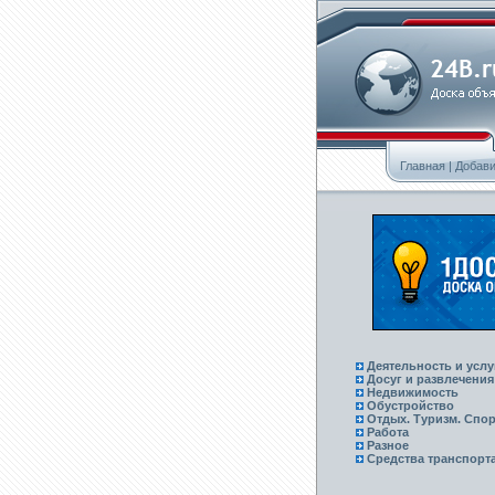
Главная
|
Добави
Деятельность и услу
Досуг и развлечения
Недвижимость
Обустройство
Отдых. Туризм. Спор
Работа
Разное
Средства транспорт