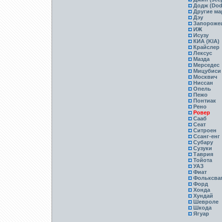
Додж (Dod
Другие ма
Дэу
Запороже
ИЖ
Исузу
КИА (KIA)
Крайслер
Лексус
Мазда
Мерседес
Мицубиси
Москвич
Ниссан
Опель
Пежо
Понтиак
Рено
Ровер
Сааб
Сеат
Ситроен
Ссанг-енг
Субару
Сузуки
Таврия
Тойота
УАЗ
Фиат
Фольксва
Форд
Хонда
Хундай
Шевроле
Шкода
Ягуар