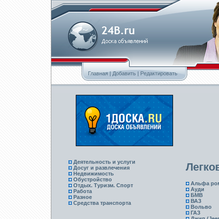
Главная
|
Добавить
|
Редактировать
Деятельность и услуги
Легко
Досуг и развлечения
Недвижимость
Обустройство
Альфа ро
Отдых. Туризм. Спорт
Ауди
Работа
БМВ
Разное
ВАЗ
Средства транспорта
Вольво
ГАЗ
Джип (Jee