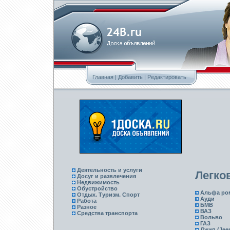
Главная
|
Добавить
|
Редактировать
Деятельность и услуги
Легко
Досуг и развлечения
Недвижимость
Обустройство
Альфа ро
Отдых. Туризм. Спорт
Ауди
Работа
БМВ
Разное
ВАЗ
Средства транспорта
Вольво
ГАЗ
Джип (Jee