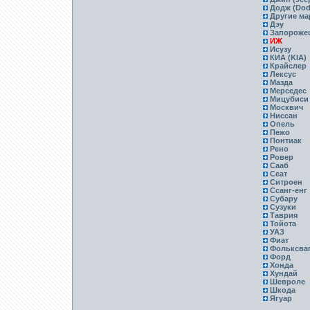
Додж (Dod
Другие ма
Дэу
Запороже
ИЖ
Исузу
КИА (KIA)
Крайслер
Лексус
Мазда
Мерседес
Мицубиси
Москвич
Ниссан
Опель
Пежо
Понтиак
Рено
Ровер
Сааб
Сеат
Ситроен
Ссанг-енг
Субару
Сузуки
Таврия
Тойота
УАЗ
Фиат
Фольксва
Форд
Хонда
Хундай
Шевроле
Шкода
Ягуар