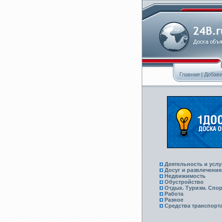
Главная
|
Добави
Деятельность и услу
Досуг и развлечения
Недвижимость
Обустройство
Отдых. Туризм. Спор
Работа
Разное
Средства транспорт