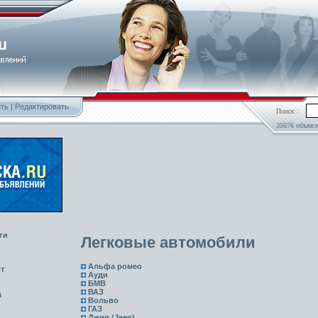
ть
|
Редактировать
Поиск :
35676 объявл
ги
Легковые автомобили
Альфа ромео
т
Ауди
БМВ
ВАЗ
а
Вольво
ГАЗ
Джип (Jeep)