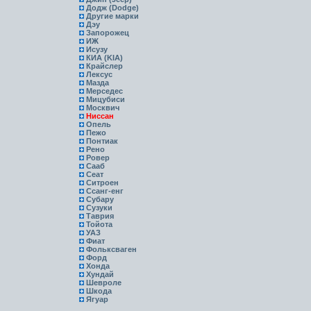
Додж (Dodge)
Другие марки
Дэу
Запорожец
ИЖ
Исузу
КИА (KIA)
Крайслер
Лексус
Мазда
Мерседес
Мицубиси
Москвич
Ниссан
Опель
Пежо
Понтиак
Рено
Ровер
Сааб
Сеат
Ситроен
Ссанг-енг
Субару
Сузуки
Таврия
Тойота
УАЗ
Фиат
Фольксваген
Форд
Хонда
Хундай
Шевроле
Шкода
Ягуар