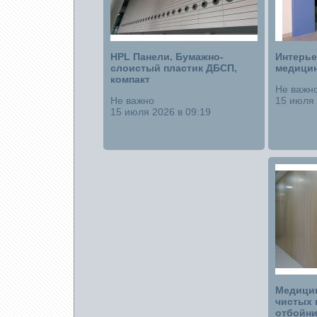
HPL Панели. Бумажно-
Интерье
слоистый пластик ДБСП,
медицин
компакт
Не важн
Не важно
15 июля 
15 июля 2026 в 09:19
Медицин
чистых
отбойни