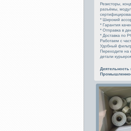
Резисторы, кон
разъёмы, модул
сертифицирован
* Широкий ассо
* Гарантия каче
* Отправка в де
* Доставка по Р
Работаем с час
Удобный фильтр
Переходите на 
детали курьером
Деятельность 
Промышленное