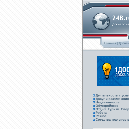
Главная
|
Добави
Деятельность и услу
Досуг и развлечения
Недвижимость
Обустройство
Отдых. Туризм. Спор
Работа
Разное
Средства транспорт