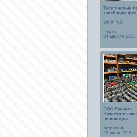
Тефлоновые ле
запайщика фто
2000 Руб
Пермь
04 августа 2026 
ООО Лукойл-
Нижневолжскне
неликвиды
Астрахань
26 июля 2026 в 