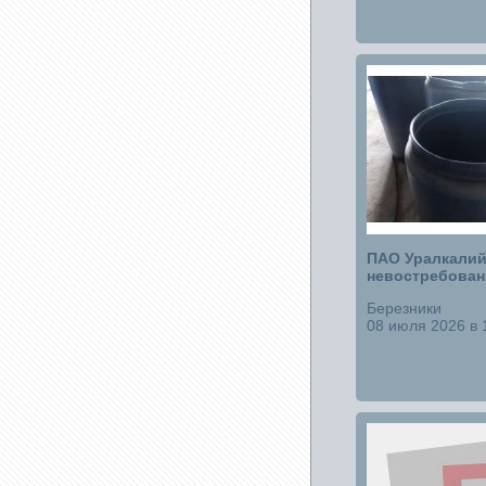
ПАО Уралкалий
невостребова
Березники
08 июля 2026 в 