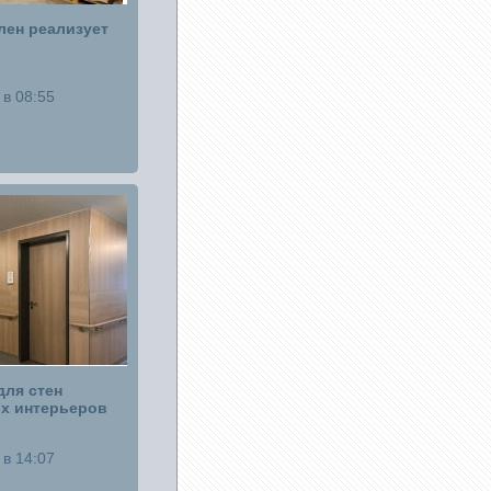
ен реализует
в 08:55
для стен
х интерьеров
в 14:07