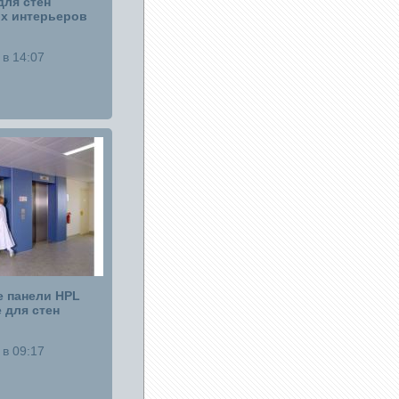
для стен
х интерьеров
в 14:07
 панели HPL
 для стен
в 09:17