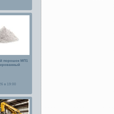
й порошок МП1
вированный
26 в 19:00