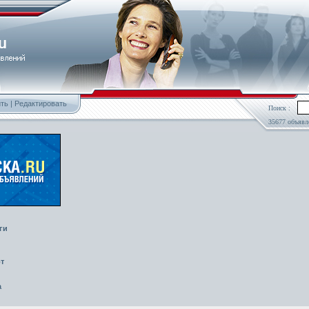
ть
|
Редактировать
Поиск :
35677 объявл
ги
т
а