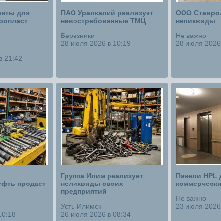
нты для
ПАО Уралкалий реализует
ООО Ставрол
ропласт
невостребованные ТМЦ
неликвиды
Березники
Не важно
28 июля 2026 в 10:19
28 июля 2026 
в 21:42
Группа Илим реализует
Панели HPL 
фть продает
неликвиды своих
коммерчески
предприятий
Не важно
Усть-Илимск
23 июля 2026 
10:18
26 июля 2026 в 08:34