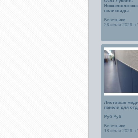
ООО Лукойл-
Нижневолжскне
неликвиды
Березники
26 июля 2026 в 
Листовые меди
панели для отд
Руб Руб
Березники
18 июля 2026 в 