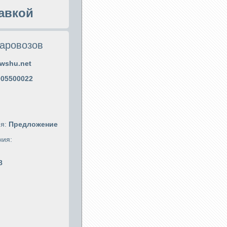
авкой
аровозов
wshu.net
005500022
ия:
Предложение
ния:
8