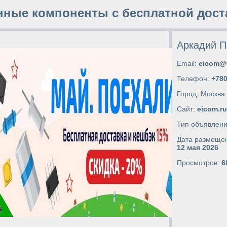
нные компоненты с бесплатной дост
Аркадий П
Email:
eicom@
Телефон:
+78
Город: Москва
Сайт:
eicom.ru
Тип объявлен
Дата размеще
12 мая 2026
Просмотров:
6