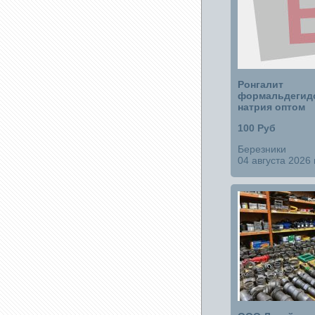
Ронгалит
формальдегид
натрия оптом
100 Руб
Березники
04 августа 2026 