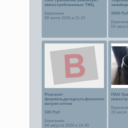
ПАО Уралкалий реализует
Тефлоно
невостребованные ТМЦ
запайщи
Березники
2000 Ру
08 июля 2026 в 15:23
Березни
04 авгус
Ронгалит
ПАО Ура
формальдегидсульфоксилат
невост
натрия оптом
Березни
100 Руб
28 июля 
Березники
04 августа 2026 в 16:40