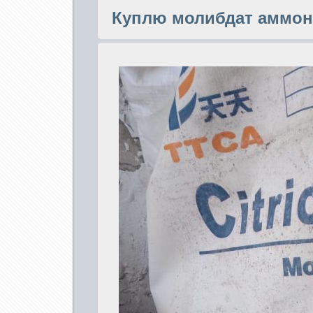
Куплю молибдат аммон