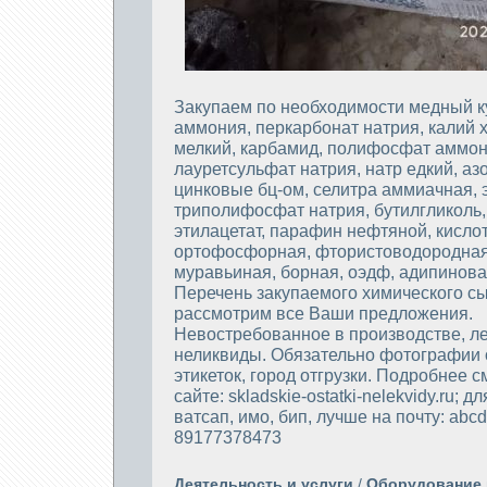
Закупаем по необходимости медный к
аммония, перкарбонат натрия, калий 
мелкий, карбамид, полифосфат аммон
лауретсульфат натрия, натр едкий, аз
цинковые бц-ом, селитра аммиачная, 
триполифосфат натрия, бутилгликоль,
этилацетат, парафин нефтяной, кисло
ортофосфорная, фтористоводородная
муравьиная, борная, оэдф, адипиновая
Перечень закупаемого химического с
рассмотрим все Ваши предложения.
Невостребованное в производстве, л
неликвиды. Обязательно фотографии 
этикеток, город отгрузки. Подробнее 
сайте: skladskie-ostatki-nelekvidy.ru; д
ватсап, имо, бип, лучше на почту: abc
89177378473
Деятельность и услуги
/
Оборудование 