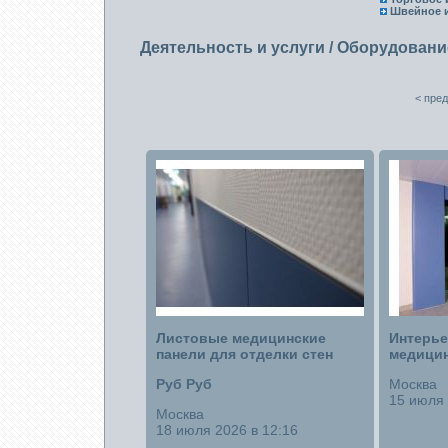
Швейное и
Деятельность и услуги
/
Оборудовани
< пре
Листовые медицинские
Интерье
панели для отделки стен
медицин
Руб Руб
Москва
15 июля 
Москва
18 июля 2026 в 12:16