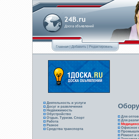
Главная
|
Добавить
|
Редактировать
Деятельность и услуги
Обору
Досуг и развлечения
Недвижимость
Обустройство
Для оптов
Отдых. Туризм. Спорт
Для разли
Работа
Медицинс
Разное
Офисное 
Средства транспорта
Промышле
Ремонт и 
Торговое 