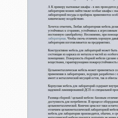
А К примеру вытяжные шкафы - в них проводится р
лаборатории можно найти также особые шкафы с вы
лабораторной посуды и пробирок применяются особы
химическому воздействию.
Хочется отметить, Любая лабораторная мебель дела
устойчивых к сгоранию, устойчивых к агрессивным
постоянную санобработку. Несомненно, при помощ
лабораторная
. Чтобы смочь отличить хорошую давай
лаборатории изготавливается на предприятиях.
Конструктивно мебель для лабораторий может быть ц
состоящая из каркаса из металла и частей из особо
помещениях. Поверхность сборной мебели сделано и
веществами, гарантирующими пожароустойчивость и
Цельнометаллическая мебель может применяться со
применения в лабораториях, ведущих разработки с о
имеет и металлический несущий остов, так и обвесы
Корпусная мебель для лабораторий содержит внутри 
надежной ламинированной ДСП со специальной проп
Разница сборной / цельной мебели: базовым отличием
доступность для потребителя. В процессе оборудова
цельнометаллической. Конечно цена все таки остает
отличием цельнометаллической лабораторной мебели
мебель для лаборатория производится, обычно, в ср
металлической мебели придется потратить не менее ме