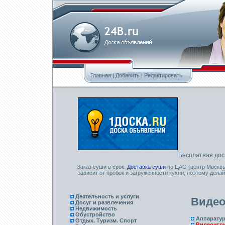
Главная
|
Добавить
|
Редактировать
Бесплатная дос
Заказ суши в срок.
Доставка суши
по ЦАО (центр Москвы)
зависит от пробок и загруженности кухни, поэтому дела
Деятельность и услуги
Видео
Досуг и развлечения
Недвижимость
Обустройство
Аппарату
Отдых. Туризм. Спорт
Видеоигр