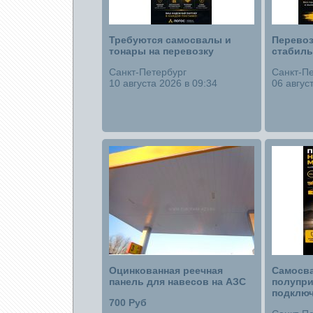
Требуются самосвалы и
Перевоз
тонары на перевозку
стабиль
Санкт-Петербург
Санкт-Пе
10 августа 2026 в 09:34
06 авгус
Оцинкованная реечная
Самосв
панель для навесов на АЗС
полупри
подключ
700 Руб