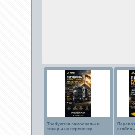
Требуются самосвалы и
Перевоз
тонары на перевозку
стабиль