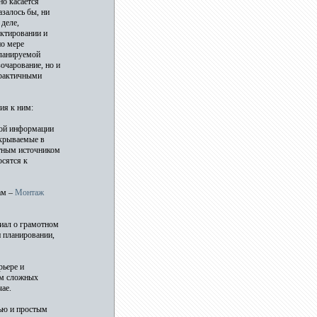
но касается
залось бы, ни
деле,
ектировании и
по мере
планируемой
очарование, но и
практичными
ия к ним:
ной информации
скрываемые в
стным источником
осятся к
ам –
Монтаж
иал о грамотном
и планировании,
рьере и
ом сложных
ае.
тью и простым