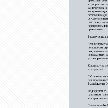
Грамотный совет
мероприятий тре
один человек не
заслуживающую в
остальныхвидах 
осуществленияме
работы и услови
нерациональный 
принципами.
Вашему вниманию
Чем же примечат
по вопросам стр
них, касаются к
необходимых, ра
узконаправленн
К примеру на ww
конструкций
.
Сайт stroim-vse
планировании ст
Вы найдете на
О
Подчеркнем то, 
грамотном плани
конструкций, а т
Статьи на сайте