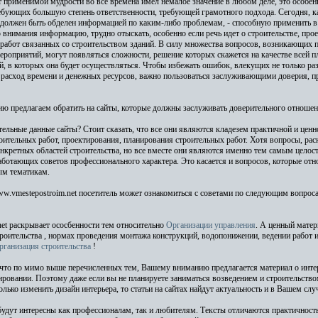
 применимой мудрости во все времена имел немалое значение в любом деле, это особен
бующих большую степень ответственности, требующей грамотного подхода. Сегодня, ка
 должен быть обделен информацией по каким-либо проблемам, - способную применить в 
нимания информацию, трудно отыскать, особенно если речь идет о строительстве, про
работ связанных со строительством зданий. В силу множества вопросов, возникающих 
роприятий, могут появляться сложности, решение которых скажется на качестве всей 
й, в которых она будет осуществляться. Чтобы избежать ошибок, влекущих не только раз
расход времени и денежных ресурсов, важно пользоваться заслуживающими доверия, 
 предлагаем обратить на сайты, которые должны заслуживать доверительного отношен
ельные данные сайты? Стоит сказать, что все они являются кладезем практичной и цен
оительных работ, проектирования, планирования строительных работ. Хотя вопросы, ра
онкретных областей строительства, но все вместе они являются именно тем самым цело
ботающих советов профессионального характера. Это касается и вопросов, которые отн
ым тематикам.
w.vmestepostroim.net посетитель может ознакомиться с советами по следующим вопрос
.net раскрывает ососбенности тем относительно
Организации управления
. А ценный матер
роительства , нормах проведения монтажа конструкций, водопонижении, ведении работ 
рганизация строительства
!
что по мимо выше перечисленных тем, Вашему вниманию предлагается материал о инте
ровании. Поэтому даже если вы не планируете заниматься возведением и строительств
олько изменить дизайн интерьера, то статьи на сайтах найдут актуальность и в Вашем случ
 будут интересны как профессионалам, так и любителям. Тексты отличаются практичнос