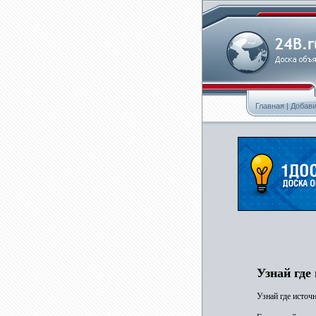
Главная
|
Добави
Узнай где
Узнай где источ