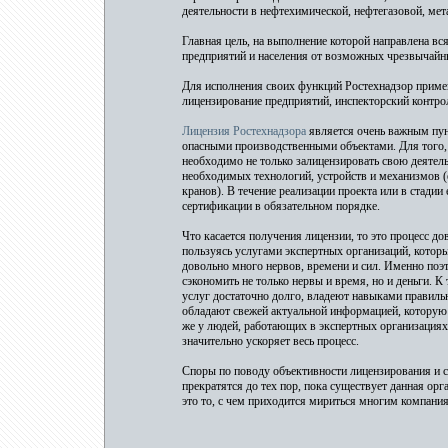
деятельности в нефтехимической, нефтегазовой, ме
Главная цель, на выполнение которой направлена вс
предприятий и населения от возможных чрезвычайн
Для исполнения своих функций Ростехнадзор приме
лицензирование предприятий, инспекторский контрол
Лицензия Ростехнадзора
является очень важным пун
опасными производственными объектами. Для того, 
необходимо не только залицензировать свою деятель
необходимых технологий, устройств и механизмов (
кранов). В течение реализации проекта или в стадии
сертификации в обязательном порядке.
Что касается получения лицензии, то это процесс д
пользуясь услугами экспертных организаций, которы
довольно много нервов, времени и сил. Именно поэ
сэкономить не только нервы и время, но и деньги. 
услуг достаточно долго, владеют навыками правильн
обладают свежей актуальной информацией, которую 
же у людей, работающих в экспертных организациях
значительно ускоряет весь процесс.
Споры по поводу объективности лицензирования и сл
прекратятся до тех пор, пока существует данная орг
это то, с чем приходится мириться многим компани