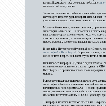
газетный комплекс – все остальные небольшие
типог
минимальной конкуренции.
Затем наступила перестройка, все начало быстро из
Петербурге, перестал удовлетворять спрос людей – 
увеличивалось число газет, многие из них стремилис
Молодые бизнесмены, начиная свое дело, принимали
типография «Девиз» в СПб, печатающая газеты и ж
на них с некоторым высокомерием: мол, что могут с
стоят не современные, но самые мощные печатные м
скором времени, твердо став на ноги, не только догн
В чем тайна Петербургской типографии «Девиз», ста
типографией в Петербурге
? Скорее всего в том, что
жизнь мчится вперед, ни в коем случае нельзя стоять
Начиналась типография «Девиз» с одной печатной д
исполнение сразу привлекли многие издания в СПб.
Петербургу и с просьбой о печати стали обращаться 
машина.
Руководители хорошо понимали: нельзя останавлива
типографии «Девиз» появилась первая на Северо-Зап
полноцветных полос формата АЗ – и взоры крупней
скоро здесь начали печататься «Из рук в руки» и м
еще одной печатной машины «ГОСС», умеющей при б
Типография печатала не только газеты, но и журнал
печатались на стороне, что, непременно, создавало