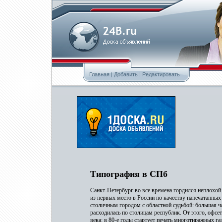
Главная
|
Добавить
|
Редактировать
Типография в СПб
Санкт-Петербург во все времена гордился неплохой
из первых место в России по качеству напечатанны
столичным городом с областной судьбой: большая ч
расходилась по столицам республик. От этого, офсет
века: в 80-е годы стартует печать многотиражных га