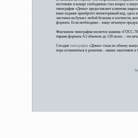
постоянно и вскоре злободневно стал вопрос о пок
типография «Девиз» предоставляет клиентам широча
ваше издание приобретет неповторимый вид, здесь 
листовки на бумаге любой белизны и плотности, кот
формата. Если необходимо – вашу печатную продукц
Флагманом типографии является машина «ГОСС-70»,
тиражи формата А3 объемом до 128 полос – эта печа
Сегодня
типография
«Девиз» стала по объему выпуск
пора остановиться в развитии – наших заказчиков 
Те