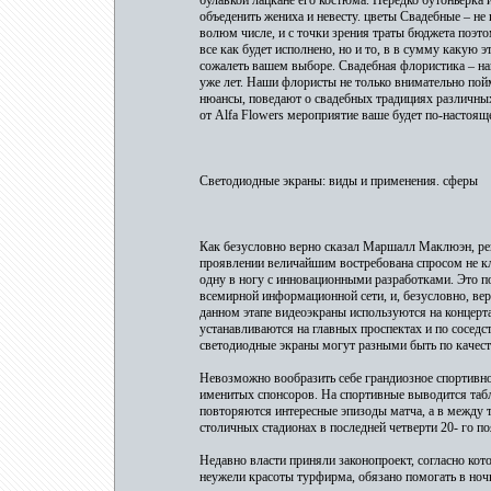
объеденить жениха и невесту. цветы Свадебные – не
волюм числе, и с точки зрения траты бюджета поэтом
все как будет исполнено, но и то, в в сумму какую эт
сожалеть вашем выборе. Свадебная флористика – на
уже лет. Наши флористы не только внимательно пойм
нюансы, поведают о свадебных традициях различных
от Аlfa Flowers мероприятие ваше будет по-настоя
Светодиодные экраны: виды и применения. сферы
Как безусловно верно сказал Маршалл Маклюэн, рек
проявлении величайшим востребована спросом не кл
одну в ногу с инновационными разработками. Это по
всемирной информационной сети, и, безусловно, ве
данном этапе видеоэкраны используются на концерт
устанавливаются на главных проспектах и по соседс
светодиодные экраны могут разными быть по качеств
Невозможно вообразить себе грандиозное спортивно
именитых спонсоров. На спортивные выводится табл
повторяются интересные эпизоды матча, а в между 
столичных стадионах в последней четверти 20- го п
Недавно власти приняли законопроект, согласно кот
неужели красоты турфирма, обязано помогать в но