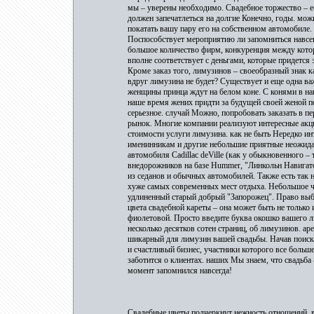
мы – уверены необходимо. Свадебное торжество – ес
должен запечатлеться на долгие Конечно, годы. мож
покатать вашу пару его на собственном автомобиле.
Поспособствует мероприятию ли запомниться навсег
большое количество фирм, конкуренция между котор
вполне соответствует с деньгами, которые придется 
Кроме заказ того, лимузинов – своеобразный знак к
вдруг лимузина не будет? Существует и еще одна ва
женщины принца ждут на белом коне. С конями в на
наше время жених придти за будущей своей женой п
серьезное. случай Можно, попробовать заказать в п
рынок. Многие компании реализуют интересные акци
стоимости услуги лимузина. как не быть Нередко ин
именинникам и другие небольшие приятные неожидан
автомобиля Cadillac deVille (как у обыкновенного 
внедорожников на базе Hummer, "Линкольн Навигат
из седанов и обычных автомобилей. Также есть так
хуже самых современных мест отдыха. Небольшое ч
удлиненный старый добрый "Запорожец". Право выбор
цвета свадебной кареты – она может быть не только 
фиолетовой. Просто введите буква окошко вашего 
несколько десятков сотен страниц, об лимузинов. а
шикарный для лимузин вашей свадьбы. Начав поиск,
и счастливый бизнес, участники которого все больш
заботится о клиентах. наших Мы знаем, что свадьба 
момент запомнился навсегда!
Свадебные цветы подчеркнут нежность отношений. 