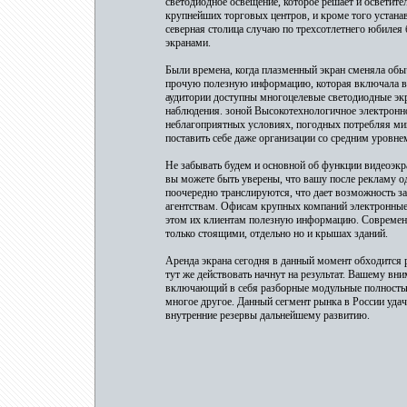
светодиодное освещение, которое решает и осветит
крупнейших торговых центров, и кроме того устана
северная столица случаю по трехсотлетнего юбиле
экранами.
Были времена, когда плазменный экран сменяла обы
прочую полезную информацию, которая включала в с
аудитории доступны многоцелевые светодиодные эк
наблюдения. зоной Высокотехнологичное электронно
неблагоприятных условиях, погодных потребляя м
поставить себе даже организации со средним уровнем
Не забывать будем и основной об функции видеоэкр
вы можете быть уверены, что вашу после рекламу од
поочередно транслируются, что дает возможность з
агентствам. Офисам крупных компаний электронные 
этом их клиентам полезную информацию. Современн
только стоящими, отдельно но и крышах зданий.
Аренда экрана сегодня в данный момент обходится 
тут же действовать начнут на результат. Вашему вн
включающий в себя разборные модульные полностью
многое другое. Данный сегмент рынка в России удач
внутренние резервы дальнейшему развитию.