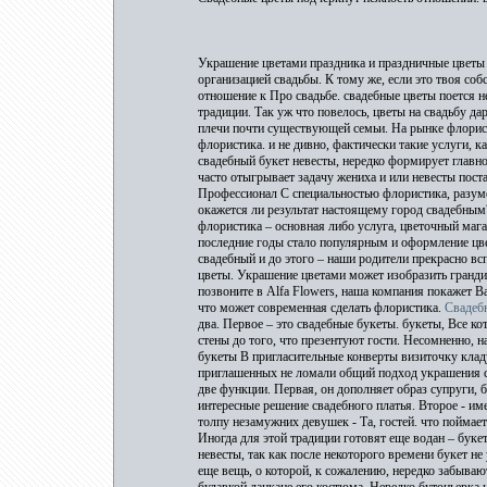
Украшение цветами праздника и праздничные цветы –
организацией свадьбы. К тому же, если это твоя со
отношение к Про свадьбе. свадебные цветы поется н
традиции. Так уж что повелось, цветы на свадьбу д
плечи почти существующей семьи. На рынке флорист
флористика. и не дивно, фактически такие услуги, к
свадебный букет невесты, нередко формирует главно
часто отыгрывает задачу жениха и или невесты пост
Профессионал С специальностью флористика, разумее
окажется ли результат настоящему город свадебным
флористика – основная либо услуга, цветочный мага
последние годы стало популярным и оформление ц
свадебный и до этого – наши родители прекрасно вс
цветы. Украшение цветами может изобразить гранд
позвоните в Alfa Flowers, наша компания покажет В
что может современная сделать флористика.
Свадеб
два. Первое – это свадебные букеты. букеты, Все к
стены до того, что презентуют гости. Несомненно, н
букеты В пригласительные конверты визиточку кладу
приглашенных не ломали общий подход украшения св
две функции. Первая, он дополняет образ супруги,
интересные решение свадебного платья. Второе - име
толпу незамужних девушек - Та, гостей. что поймае
Иногда для этой традиции готовят еще водан – букет
невесты, так как после некоторого времени букет не
еще вещь, о которой, к сожалению, нередко забываю
булавкой лацкане его костюма. Нередко бутоньерка 